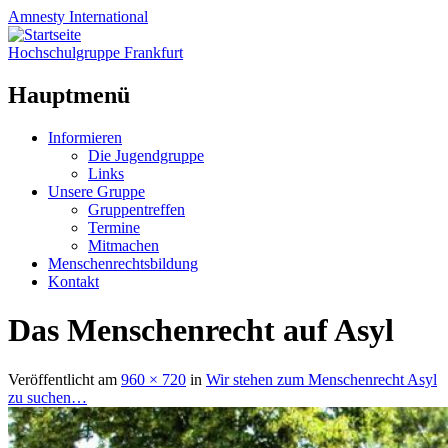
Amnesty
International
Hochschulgruppe Frankfurt
Hauptmenü
Zum
Informieren
Inhalt
Die Jugendgruppe
springen
Links
Unsere Gruppe
Gruppentreffen
Termine
Mitmachen
Menschenrechtsbildung
Kontakt
Das Menschenrecht auf Asyl
Veröffentlicht
am
960 × 720
in
Wir stehen zum Menschenrecht Asyl
zu suchen…